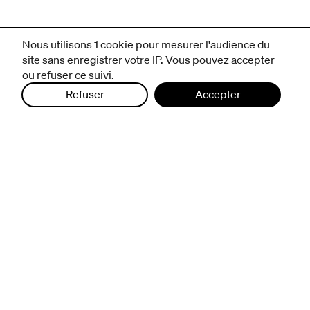
Nous utilisons 1 cookie pour mesurer l'audience du
site sans enregistrer votre IP. Vous pouvez accepter
ou refuser ce suivi.
Refuser
Accepter
infos pratiques
billetterie
nous suivre
excentriques
biennale de danse
du Val-de-Marne
archives
artistes associé·e·s