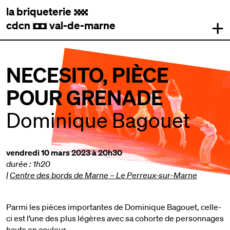
la briqueterie
.
+
cdcn
val-de-marne
,
NECESITO, PIÈCE
POUR GRENADE
Dominique Bagouet
vendredi 10 mars 2023 à 20h30
durée : 1h20
|
Centre des bords de Marne – Le Perreux-sur-Marne
Parmi les pièces importantes de Dominique Bagouet, celle-
ci est l’une des plus légères avec sa cohorte de personnages
hauts en couleur.