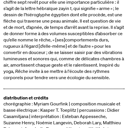
chiffre sept revêt pour elle une importance particulière : il
s’agit de la lettre hébraïque zayin ז, qui signifie « arme » ; le
dessin de l’hiéroglyphe égyptien dont elle procède, est une
flèche qui traverse une peau animale. Il est question de vie
et de mort, d’apnée, de temps d’arrêt avant la reprise. Il s’agit
de donner forme à des volumes susceptibles d’absorber ce
qu’elle nomme le rêche, « [ses]comportements durs,
rugueux à l’égard [d’elle-même] et de l’autre » pour les
convertir en douceur ; de se laisser saisir par des vibrations
lumineuses et sonores qui, comme de délicates chambres à
air, amortissent chaque geste et le ralentissent. Inspiré du
yoga,
Rêche
invite à se mettre à l'écoute des rythmes
corporels pour tendre vers une écologie du sensible.
distribution et crédits
chorégraphie : Myriam Gourfink | composition musicale et
basse électrique : Kasper T. Toeplitz | percussions : Didier
Casamitjana | interprétation : Esteban Appesseche,
Suzanne Henry, Noémie Langevin, Deborah Lary, Matthieu