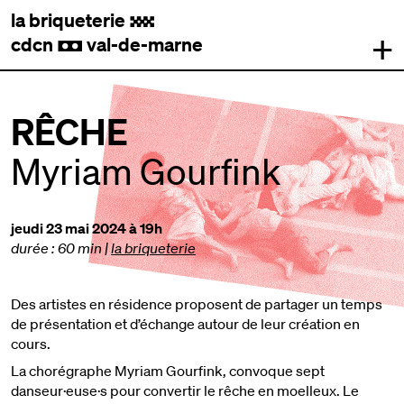
la briqueterie
.
+
cdcn
val-de-marne
,
RÊCHE
Myriam Gourfink
jeudi 23 mai 2024 à 19h
durée : 60 min
|
la briqueterie
Des artistes en résidence proposent de partager un temps
de présentation et d’échange autour de leur création en
cours.
La chorégraphe Myriam Gourfink, convoque sept
danseur·euse·s pour convertir le rêche en moelleux. Le