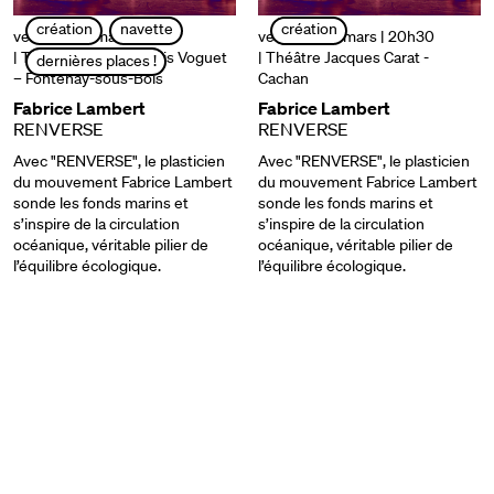
création
navette
création
vendredi 14 mars | 20h
vendredi 28 mars | 20h30
| Théâtre Jean-François Voguet
| Théâtre Jacques Carat -
dernières places !
– Fontenay-sous-Bois
Cachan
Fabrice Lambert
Fabrice Lambert
RENVERSE
RENVERSE
Avec "RENVERSE", le plasticien
Avec "RENVERSE", le plasticien
du mouvement Fabrice Lambert
du mouvement Fabrice Lambert
sonde les fonds marins et
sonde les fonds marins et
s’inspire de la circulation
s’inspire de la circulation
océanique, véritable pilier de
océanique, véritable pilier de
l’équilibre écologique.
l’équilibre écologique.