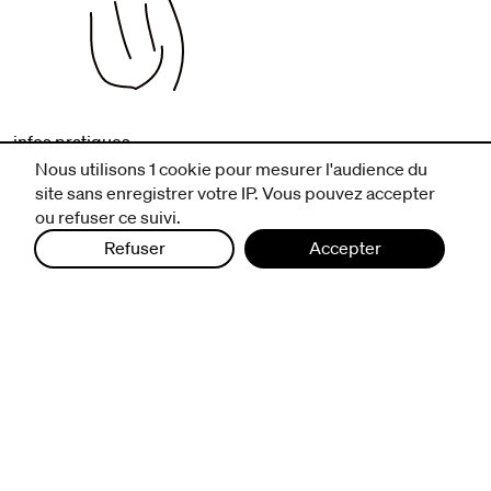
infos pratiques
billetterie
Nous utilisons 1 cookie pour mesurer l'audience du
nous suivre
site sans enregistrer votre IP. Vous pouvez accepter
ou refuser ce suivi.
excentriques
Refuser
Accepter
biennale de danse
du Val-de-Marne
archives
artistes associé·e·s
résidences
avec les publics
pratiquer ensemble
de l'école à l'université