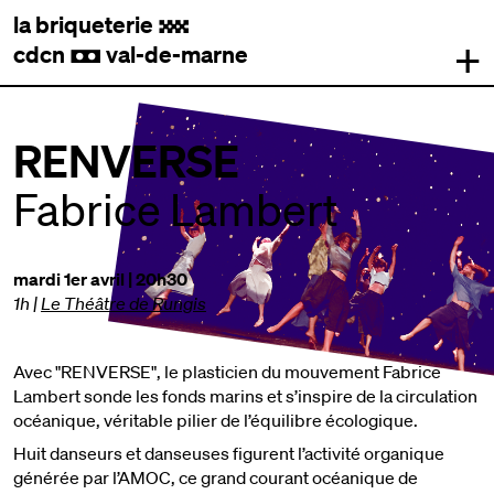
la briqueterie
.
+
cdcn
val-de-marne
,
RENVERSE
Fabrice Lambert
mardi 1er avril | 20h30
1h
|
Le Théâtre de Rungis
Avec "RENVERSE", le plasticien du mouvement Fabrice
Lambert sonde les fonds marins et s’inspire de la circulation
océanique, véritable pilier de l’équilibre écologique.
Huit danseurs et danseuses figurent l’activité organique
générée par l’AMOC, ce grand courant océanique de