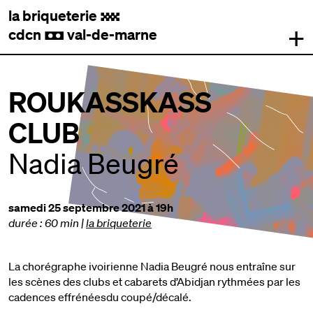
la briqueterie
.
+
cdcn
val-de-marne
,
ROUKASSKASS
CLUB
Nadia Beugré
samedi 25 septembre 2021 à 19h
durée : 60 min
|
la briqueterie
La chorégraphe ivoirienne Nadia Beugré nous entraîne sur
les scènes des clubs et cabarets d’Abidjan rythmées par les
cadences effrénéesdu coupé/décalé.