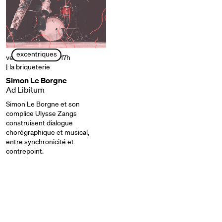
excentriques
vendredi 27 sept. 17h
| la briqueterie
Simon Le Borgne
Ad Libitum
Simon Le Borgne et son
complice Ulysse Zangs
construisent dialogue
chorégraphique et musical,
entre synchronicité et
contrepoint.