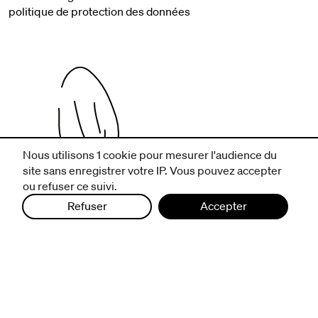
politique de protection des données
Nous utilisons 1 cookie pour mesurer l'audience du
site sans enregistrer votre IP. Vous pouvez accepter
ou refuser ce suivi.
infos pratiques
Refuser
Accepter
billetterie
nous suivre
excentriques
biennale de danse
du Val-de-Marne
archives