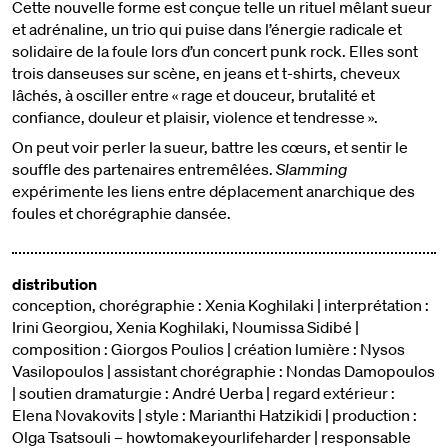
Cette nouvelle forme est conçue telle un rituel mêlant sueur
et adrénaline, un trio qui puise dans l’énergie radicale et
solidaire de la foule lors d’un concert punk rock. Elles sont
trois danseuses sur scène, en jeans et t-shirts, cheveux
lâchés, à osciller entre « rage et douceur, brutalité et
confiance, douleur et plaisir, violence et tendresse ».
On peut voir perler la sueur, battre les cœurs, et sentir le
souffle des partenaires entremêlées.
Slamming
expérimente les liens entre déplacement anarchique des
foules et chorégraphie dansée.
distribution
conception, chorégraphie : Xenia Koghilaki | interprétation :
Irini Georgiou, Xenia Koghilaki, Noumissa Sidibé |
composition : Giorgos Poulios | création lumière : Nysos
Vasilopoulos | assistant chorégraphie : Nondas Damopoulos
| soutien dramaturgie : André Uerba | regard extérieur :
Elena Novakovits | style : Marianthi Hatzikidi | production :
Olga Tsatsouli – howtomakeyourlifeharder | responsable