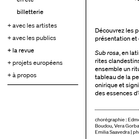
billetterie
+ avec les artistes
Découvrez les p
+ avec les publics
présentation et 
+ la revue
Sub rosa
, en lat
rites clandesti
+ projets européens
ensemble un rit
+ à propos
tableau de la pe
onirique et signi
des essences d’
chorégraphie : Edmon
Boudou, Vera Gorb
Emilia Saavedra | p