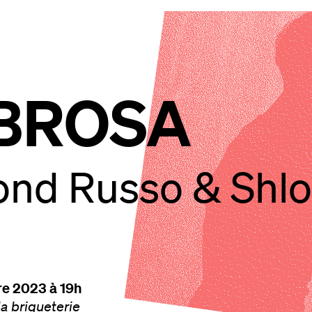
BROSA
nd Russo & Shlo
re 2023 à 19h
la briqueterie