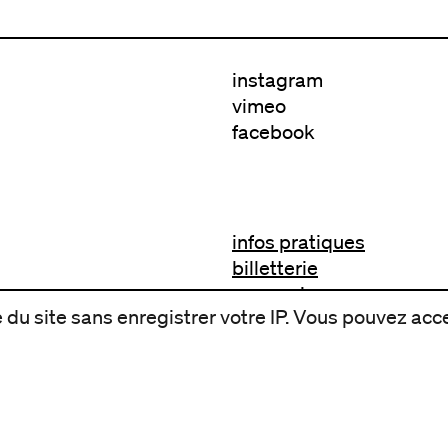
instagram
vimeo
facebook
infos pratiques
billetterie
nous suivre
du site sans enregistrer votre IP. Vous pouvez acce
excentriques
biennale de danse
du Val-de-Marne
archives