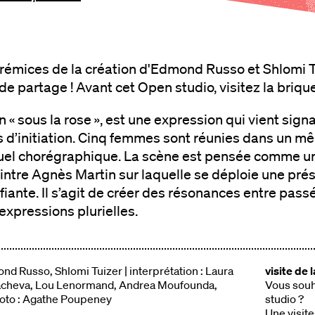
rémices de la création d'Edmond Russo et Shlomi T
de partage ! Avant cet Open studio, visitez la brique
in « sous la rose », est une expression qui vient signal
ns d’initiation. Cinq femmes sont réunies dans un 
uel chorégraphique. La scène est pensée comme u
intre Agnès Martin sur laquelle se déploie une pré
fiante. Il s’agit de créer des résonances entre passé
expressions plurielles.
d Russo, Shlomi Tuizer | interprétation : Laura
visite de 
acheva, Lou Lenormand, Andrea Moufounda,
Vous souha
hoto : Agathe Poupeney
studio ?
Une visite