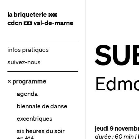
la briqueterie
.
cdcn
val-de-marne
,
SU
infos pratiques
suivez-nous
Edmo
× programme
agenda
biennale de danse
excentriques
jeudi 9 novemb
six heures du soir
durée : 60 min
|
en été