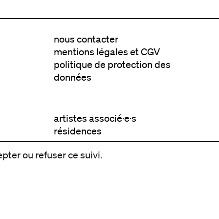
nous contacter
mentions légales et CGV
politique de protection des
données
artistes associé·e·s
résidences
pter ou refuser ce suivi.
avec les publics
pratiquer ensemble
de l'école à l'université
prendre soin
aller plus loin