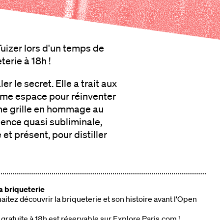
uizer lors d'un temps de
terie à 18h !
er le secret. Elle a trait aux
même espace pour réinventer
ne grille en hommage au
sence quasi subliminale,
 et présent, pour distiller
la briqueterie
itez découvrir la briqueterie et son histoire avant l'Open
 gratuite à 18h est réservable sur
Explore Paris.com
!