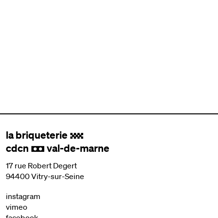
la briqueterie
.
cdcn
val-de-marne
,
17 rue Robert Degert
94400 Vitry-sur-Seine
instagram
vimeo
facebook