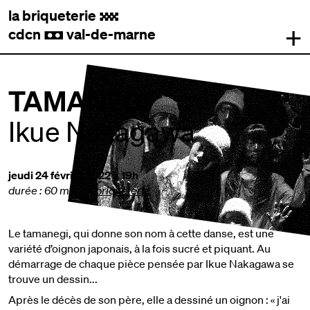
la briqueterie
.
+
cdcn
val-de-marne
,
TAMANEGI
Ikue Nakagawa
jeudi 24 février 2022 à 19h
durée : 60 min
|
la briqueterie
Le tamanegi, qui donne son nom à cette danse, est une
variété d’oignon japonais, à la fois sucré et piquant. Au
démarrage de chaque pièce pensée par Ikue Nakagawa se
trouve un dessin...
Après le décès de son père, elle a dessiné un oignon : « j'ai