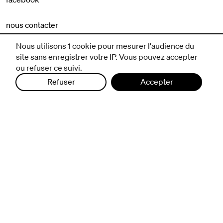
nous contacter
mentions légales et CGV
Nous utilisons 1 cookie pour mesurer l'audience du
politique de protection des données
site sans enregistrer votre IP. Vous pouvez accepter
ou refuser ce suivi.
Refuser
Accepter
infos pratiques
billetterie
nous suivre
excentriques