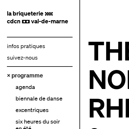
la briqueterie
.
cdcn
val-de-marne
,
TH
infos pratiques
suivez-nous
NO
× programme
agenda
RH
biennale de danse
excentriques
six heures du soir
en été