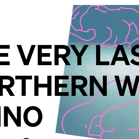
E VERY LA
RTHERN W
INO