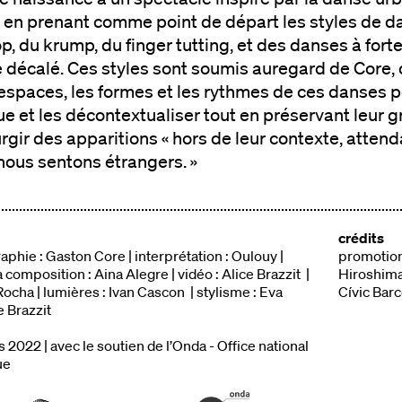
 en prenant comme point de départ les styles de dan
p, du krump, du finger tutting, et des danses à forte
décalé. Ces styles sont soumis auregard de Core, 
espaces, les formes et les rythmes de ces danses p
e et les décontextualiser tout en préservant leur g
surgir des apparitions « hors de leur contexte, atten
nous sentons étrangers. »
crédits
phie : Gaston Core | interprétation : Oulouy |
promotion
 composition : Aina Alegre | vidéo : Alice Brazzit |
Hiroshima
ocha | lumières : Ivan Cascon | stylisme : Eva
Cívic Bar
e Brazzit
2022 | avec le soutien de l’Onda - Office national
ue