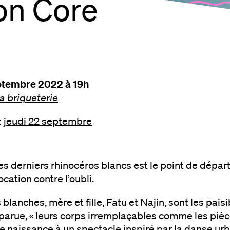
on Core
ptembre 2022 à 19h
la briqueterie
:
jeudi 22 septembre
es derniers rhinocéros blancs est le point de dépar
cation contre l’oubli.
blanches, mère et fille, Fatu et Najin, sont les pai
parue, « leurs corps irremplaçables comme les pièc
e naissance à un spectacle inspiré par la danse urb