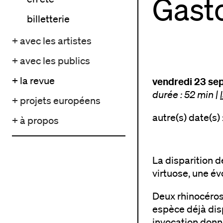
Gast
billetterie
+ avec les artistes
+ avec les publics
+ la revue
vendredi 23 se
durée : 52 min
|
+ projets européens
autre(s) date(s) 
+ à propos
La disparition d
virtuose, une évo
Deux rhinocéros 
espèce déjà dis
invocation donn