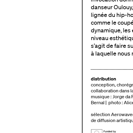
danseur Oulouy,
lignée du hip-ho
comme le coupé 
dynamique, les 
niveau esthétiqu
s’agit de faire 
à laquelle nous 
distribution
conception, chorégra
collaboration dans la
musique : Jorge da R
Bernal | photo : Alic
sélection Aerowaves 
de diffusion artistiq