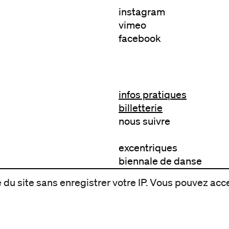
instagram
vimeo
facebook
infos pratiques
billetterie
nous suivre
excentriques
biennale de danse
du Val-de-Marne
du site sans enregistrer votre IP. Vous pouvez acce
archives