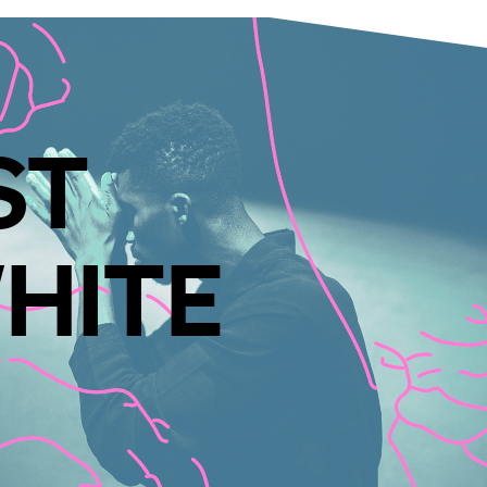
ST
HITE