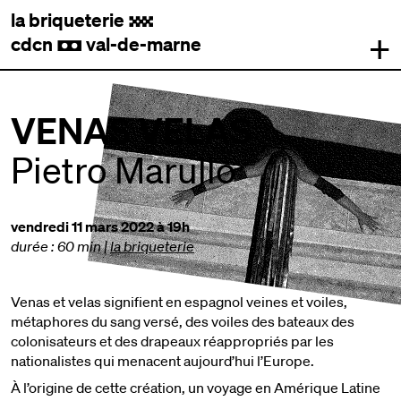
la briqueterie
.
+
cdcn
val-de-marne
,
VENAS VELAS
Pietro Marullo
vendredi 11 mars 2022 à 19h
durée : 60 min
|
la briqueterie
Venas et velas signifient en espagnol veines et voiles,
métaphores du sang versé, des voiles des bateaux des
colonisateurs et des drapeaux réappropriés par les
nationalistes qui menacent aujourd’hui l’Europe.
À l’origine de cette création, un voyage en Amérique Latine