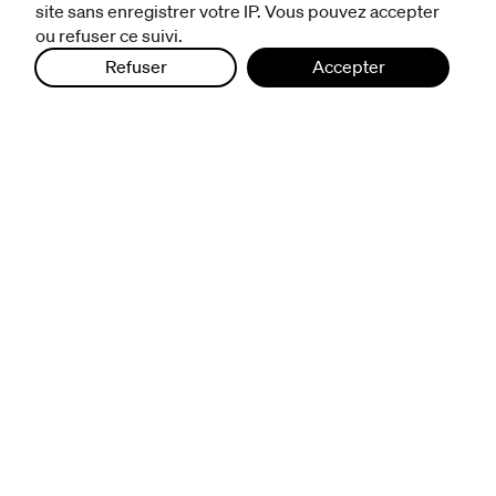
site sans enregistrer votre IP. Vous pouvez accepter
politique de protection des données
ou refuser ce suivi.
Refuser
Accepter
infos pratiques
billetterie
nous suivre
excentriques
biennale de danse
du Val-de-Marne
archives