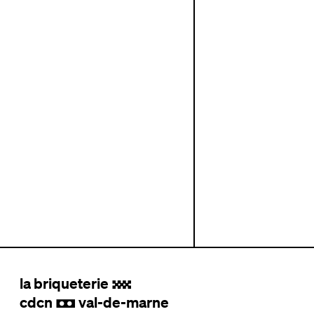
la briqueterie
.
cdcn
val-de-marne
,