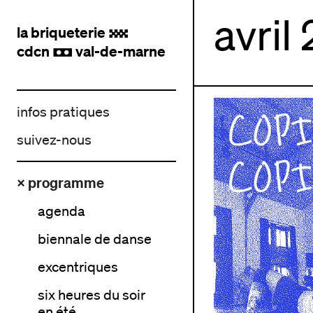
avril
la briqueterie
.
cdcn
val-de-marne
,
infos pratiques
suivez-nous
× programme
agenda
biennale de danse
excentriques
six heures du soir
en été