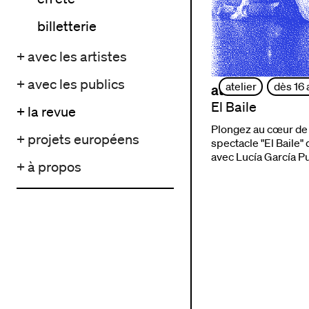
billetterie
+ avec les artistes
+ avec les publics
atelier
dès 16 
ateliers
El Baile
+ la revue
Plongez au cœur de 
+ projets européens
spectacle "El Baile"
avec Lucía García Pu
+ à propos