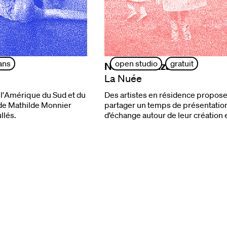
ans
open studio
gratuit
Nacera Belaza
La Nuée
l'Amérique du Sud et du
Des artistes en résidence propose
 de Mathilde Monnier
partager un temps de présentation
llés.
d’échange autour de leur création 