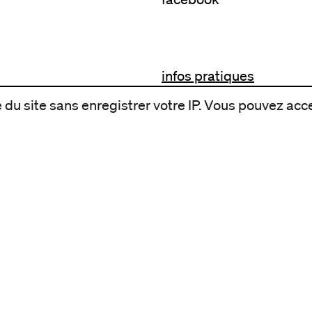
infos pratiques
billetterie
du site sans enregistrer votre IP. Vous pouvez acce
nous suivre
excentriques
biennale de danse
du Val-de-Marne
archives