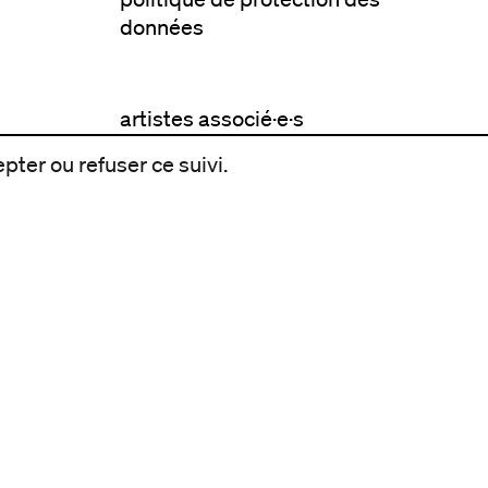
données
artistes associé·e·s
résidences
pter ou refuser ce suivi.
avec les publics
pratiquer ensemble
de l'école à l'université
prendre soin
aller plus loin
à propos