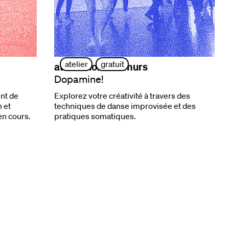
atelier
gratuit
atelier hors les murs
Dopamine!
nt de
Explorez votre créativité à travers des
 et
techniques de danse improvisée et des
en cours.
pratiques somatiques.