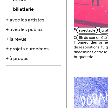
billetterie
+ avec les artistes
+ avec les publics
Six heures du so
spectacle
grat
Cet évènement festif
6h du soir en été
+ la revue
l’honneur des form
de respirations, ful
+ projets européens
disséminés entre le j
briqueterie.
+ à propos