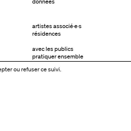
données
artistes associé·e·s
résidences
avec les publics
pratiquer ensemble
de l'école à l'université
pter ou refuser ce suivi.
prendre soin
aller plus loin
à propos