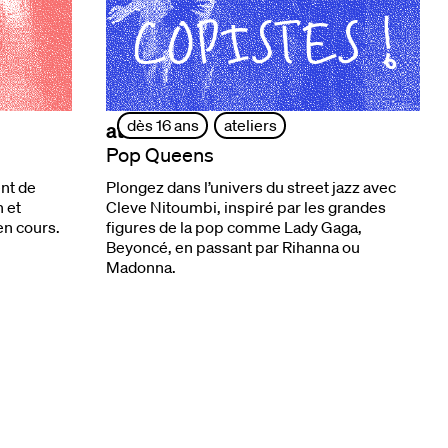
dès 16 ans
ateliers
ateliers
Pop Queens
nt de
Plongez dans l’univers du street jazz avec
 et
Cleve Nitoumbi, inspiré par les grandes
en cours.
figures de la pop comme Lady Gaga,
Beyoncé, en passant par Rihanna ou
Madonna.