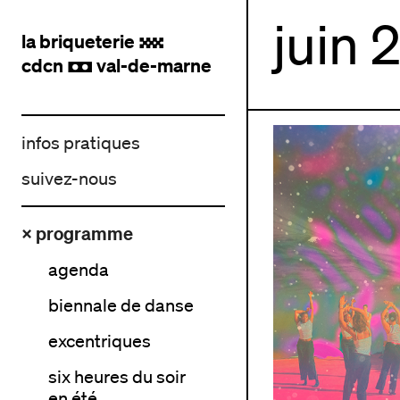
juin 
la briqueterie
.
cdcn
val-de-marne
,
infos pratiques
suivez-nous
× programme
agenda
biennale de danse
excentriques
six heures du soir
en été