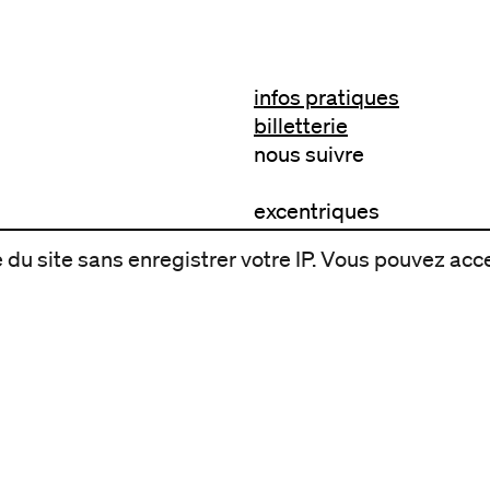
infos pratiques
billetterie
nous suivre
excentriques
biennale de danse
du site sans enregistrer votre IP. Vous pouvez acce
du Val-de-Marne
archives