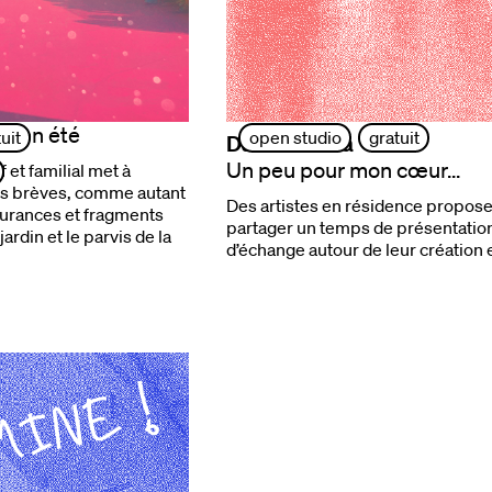
ir en été
uit
open studio
gratuit
Dalila Belaza
Un peu pour mon cœur...
 et familial met à
es brèves, comme autant
Des artistes en résidence propose
gurances et fragments
partager un temps de présentation
ardin et le parvis de la
d’échange autour de leur création 