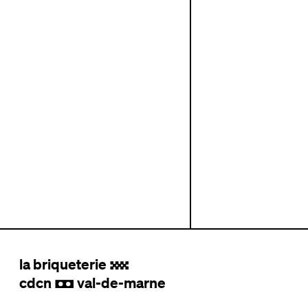
la briqueterie
.
cdcn
val-de-marne
,