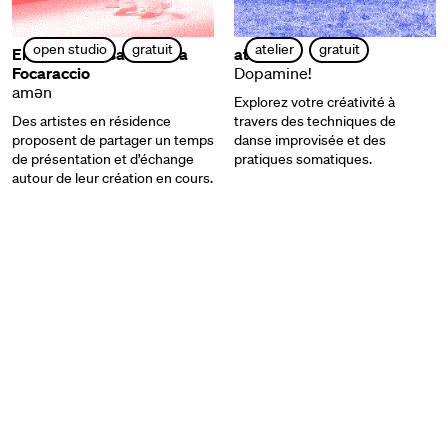
open studio
gratuit
atelier
gratuit
Emanuele Rosa et Maria
atelier
Focaraccio
Dopamine!
amən
Explorez votre créativité à
Des artistes en résidence
travers des techniques de
proposent de partager un temps
danse improvisée et des
de présentation et d’échange
pratiques somatiques.
autour de leur création en cours.