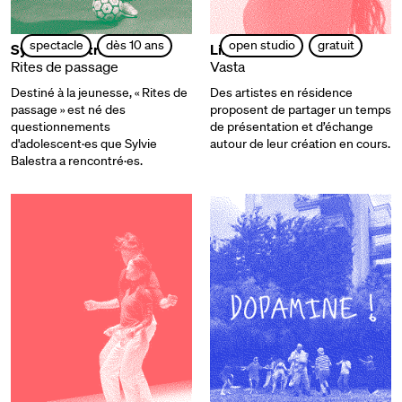
spectacle
dès 10 ans
open studio
gratuit
Sylvie Balestra
Lina Gómez
Rites de passage
Vasta
Destiné à la jeunesse, « Rites de
Des artistes en résidence
passage » est né des
proposent de partager un temps
questionnements
de présentation et d’échange
d'adolescent·es que Sylvie
autour de leur création en cours.
Balestra a rencontré·es.