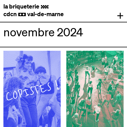
la briqueterie
.
+
cdcn
val-de-marne
,
novembre 2024