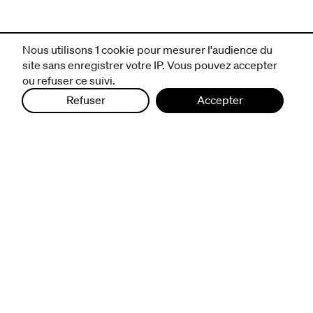
Nous utilisons 1 cookie pour mesurer l'audience du
site sans enregistrer votre IP. Vous pouvez accepter
ou refuser ce suivi.
Refuser
Accepter
infos pratiques
billetterie
nous suivre
excentriques
biennale de danse
du Val-de-Marne
archives
artistes associé·e·s