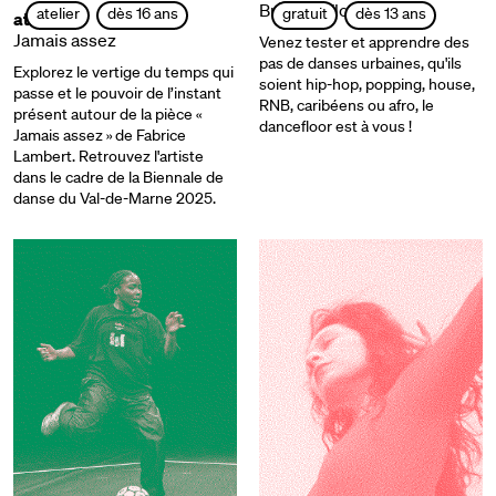
Burning Floor!
atelier
dès 16 ans
gratuit
dès 13 ans
ateliers
Jamais assez
Venez tester et apprendre des
pas de danses urbaines, qu'ils
Explorez le vertige du temps qui
soient hip-hop, popping, house,
passe et le pouvoir de l’instant
RNB, caribéens ou afro, le
présent autour de la pièce «
dancefloor est à vous !
Jamais assez » de Fabrice
Lambert. Retrouvez l'artiste
dans le cadre de la Biennale de
danse du Val-de-Marne 2025.