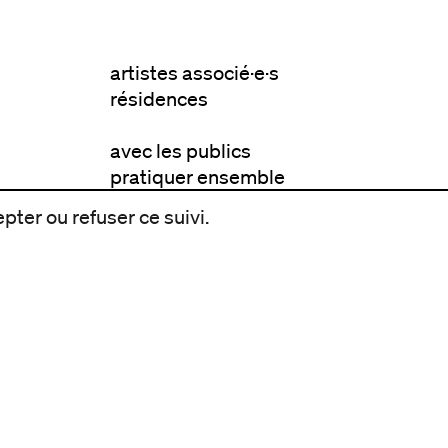
artistes associé·e·s
résidences
avec les publics
pratiquer ensemble
de l'école à l'université
pter ou refuser ce suivi.
prendre soin
aller plus loin
à propos