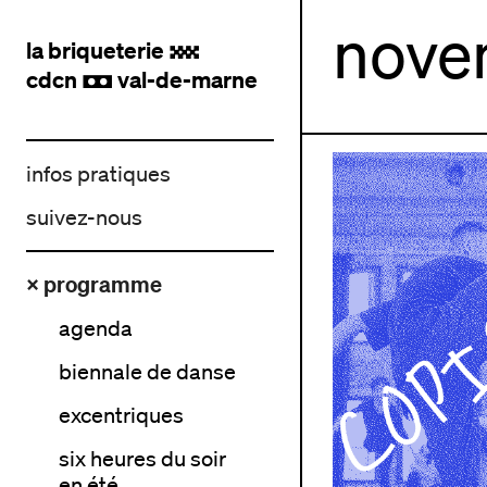
nove
la briqueterie
.
cdcn
val-de-marne
,
infos pratiques
suivez-nous
× programme
agenda
biennale de danse
excentriques
six heures du soir
en été