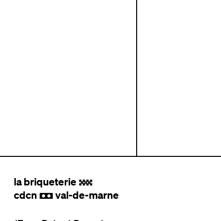
la briqueterie
.
cdcn
val-de-marne
,