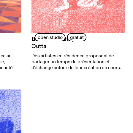
open studio
gratuit
Bashir Al Mahayni
Outta
nce au
Des artistes en résidence proposent de
se,
partager un temps de présentation et
unauté
d’échange autour de leur création en cours.