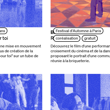
ans
Festival d'Automne à Paris
Back To Back Theatre
 toi
RADIAL
coréalisation
gratuit
une mise en mouvement
Découvrez le film d'une performa
s de création de la
croisement du cinéma et de la dan
pour toi" sur un tube de
proposant le portrait d'une comm
réunie à la briqueterie.