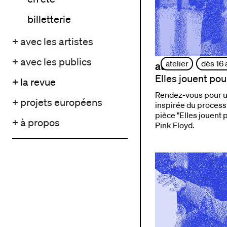
billetterie
+ avec les artistes
+ avec les publics
atelier
dès 16 
ateliers
Elles jouent pour
+ la revue
Rendez-vous pour 
+ projets européens
inspirée du processu
pièce "Elles jouent 
+ à propos
Pink Floyd.