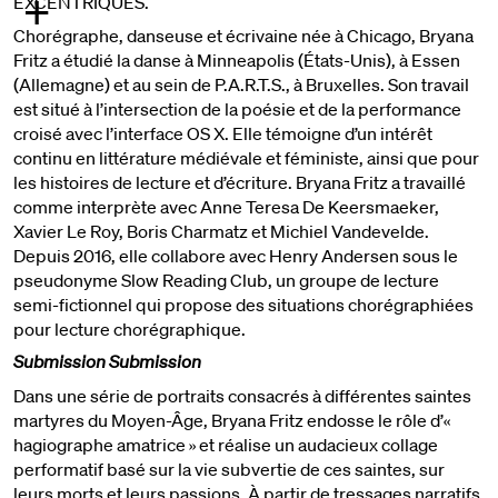
+
EXCENTRIQUES.
Chorégraphe, danseuse et écrivaine née à Chicago, Bryana
Fritz a étudié la danse à Minneapolis (États-Unis), à Essen
(Allemagne) et au sein de P.A.R.T.S., à Bruxelles. Son travail
est situé à l’intersection de la poésie et de la performance
croisé avec l’interface OS X. Elle témoigne d’un intérêt
continu en littérature médiévale et féministe, ainsi que pour
les histoires de lecture et d’écriture. Bryana Fritz a travaillé
comme interprète avec Anne Teresa De Keersmaeker,
Xavier Le Roy, Boris Charmatz et Michiel Vandevelde.
Depuis 2016, elle collabore avec Henry Andersen sous le
pseudonyme Slow Reading Club, un groupe de lecture
semi-fictionnel qui propose des situations chorégraphiées
pour lecture chorégraphique.
Submission Submission
Dans une série de portraits consacrés à différentes saintes
martyres du Moyen-Âge, Bryana Fritz endosse le rôle d’«
hagiographe amatrice » et réalise un audacieux collage
performatif basé sur la vie subvertie de ces saintes, sur
leurs morts et leurs passions. À partir de tressages narratifs