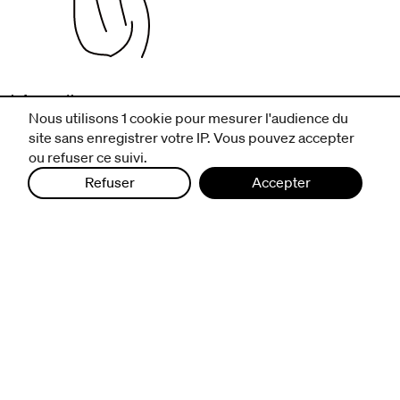
infos pratiques
Nous utilisons 1 cookie pour mesurer l'audience du
billetterie
site sans enregistrer votre IP. Vous pouvez accepter
nous suivre
ou refuser ce suivi.
excentriques
Refuser
Accepter
biennale de danse
du Val-de-Marne
archives
artistes associé·e·s
résidences
avec les publics
pratiquer ensemble
de l'école à l'université
prendre soin