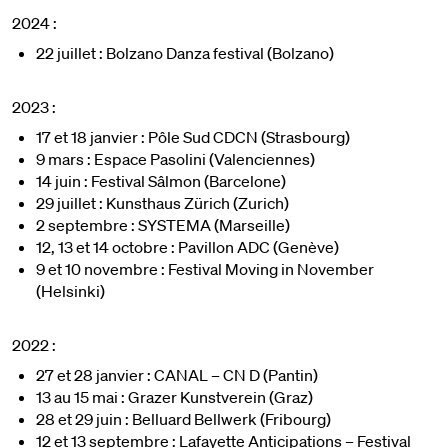
2024 :
22 juillet : Bolzano Danza festival (Bolzano)
2023 :
17 et 18 janvier : Pôle Sud CDCN (Strasbourg)
9 mars : Espace Pasolini (Valenciennes)
14 juin : Festival Sâlmon (Barcelone)
29 juillet : Kunsthaus Zürich (Zurich)
2 septembre : SYSTEMA (Marseille)
12, 13 et 14 octobre : Pavillon ADC (Genève)
9 et 10 novembre : Festival Moving in November
(Helsinki)
2022 :
27 et 28 janvier : CANAL – CN D (Pantin)
13 au 15 mai : Grazer Kunstverein (Graz)
28 et 29 juin : Belluard Bellwerk (Fribourg)
12 et 13 septembre : Lafayette Anticipations – Festival