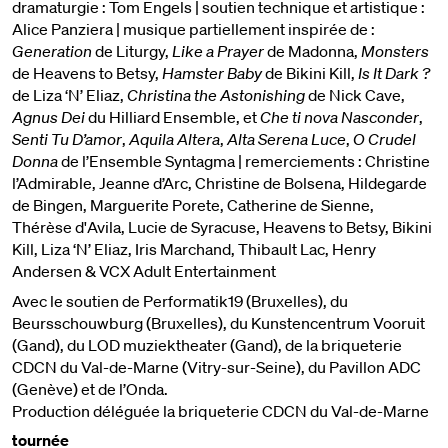
dramaturgie : Tom Engels | soutien technique et artistique :
Alice Panziera | musique partiellement inspirée de :
Generation
de Liturgy,
Like a Prayer
de Madonna,
Monsters
de Heavens to Betsy,
Hamster Baby
de Bikini Kill,
Is It Dark ?
de Liza ‘N’ Eliaz,
Christina the Astonishing
de Nick Cave,
Agnus Dei
du Hilliard Ensemble, et
Che ti nova Nasconder
,
Senti Tu D’amor
,
Aquila Altera
,
Alta Serena Luce
,
O Crudel
Donna
de l’Ensemble Syntagma | remerciements : Christine
l’Admirable, Jeanne d’Arc, Christine de Bolsena, Hildegarde
de Bingen, Marguerite Porete, Catherine de Sienne,
Thérèse d'Avila, Lucie de Syracuse, Heavens to Betsy, Bikini
Kill, Liza ‘N’ Eliaz, Iris Marchand, Thibault Lac, Henry
Andersen & VCX Adult Entertainment
Avec le soutien de Performatik19 (Bruxelles), du
Beursschouwburg (Bruxelles), du Kunstencentrum Vooruit
(Gand), du LOD muziektheater (Gand), de la briqueterie
CDCN du Val-de-Marne (Vitry-sur-Seine), du Pavillon ADC
(Genève) et de l’Onda.
Production déléguée la briqueterie CDCN du Val-de-Marne
tournée