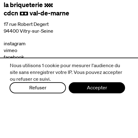
la briqueterie
.
cdcn
val-de-marne
,
17 rue Robert Degert
94400 Vitry-sur-Seine
instagram
vimeo
facebook
Nous utilisons 1 cookie pour mesurer l'audience du
site sans enregistrer votre IP. Vous pouvez accepter
nous contacter
ou refuser ce suivi.
mentions légales et CGV
politique de protection des données
Refuser
Accepter