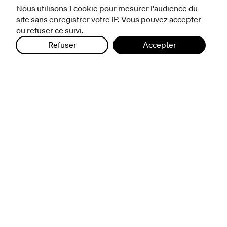
avec les publics
Nous utilisons 1 cookie pour mesurer l'audience du
pratiquer ensemble
site sans enregistrer votre IP. Vous pouvez accepter
de l'école à l'université
ou refuser ce suivi.
prendre soin
Refuser
Accepter
aller plus loin
à propos