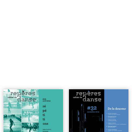
n°35 | Répétitions
| 6€
n°32 | De la douceur
| 6€