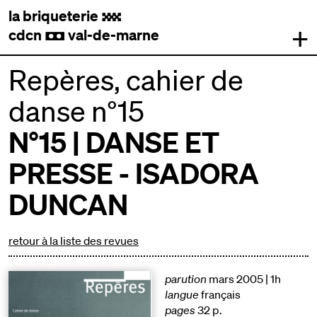
la briqueterie
.
+
cdcn
val-de-marne
,
Repères, cahier de
danse n°15
N°15 | DANSE ET
PRESSE - ISADORA
DUNCAN
retour à la liste des revues
parution
mars 2005 | 1h
langue
français
pages
32 p.