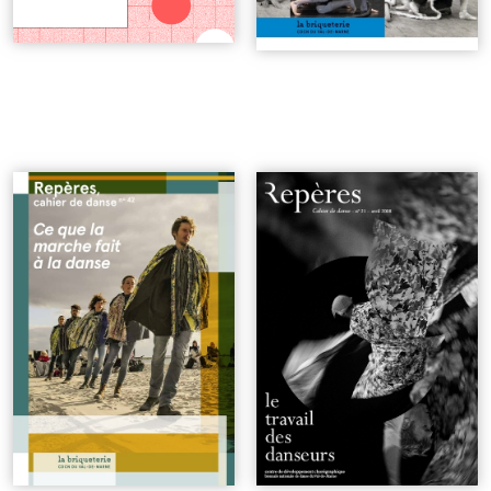
n°42 | Ce que la marche fait
n°21 | Le travail des
à la danse
| 7€
danseurs
| 5€