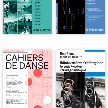
#1 Jeux
| 9€
n°47 | Réinterpréter /
réimaginer le patrimoine
chorégraphique
| 7€