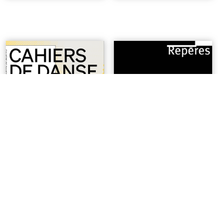
#3 Folies
| 9€
n°16 | Trois parcours - La
danse et le rire
| 5€