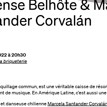
ense Belhôte & M
ander Corvalán
2022 à 20h30
la briqueterie
oquillage commun, est une véritable caisse de réson
t de musique. En Amérique Latine, c’est aussi une 
 et danseuse chilienne
Marcela Santander Corvalá