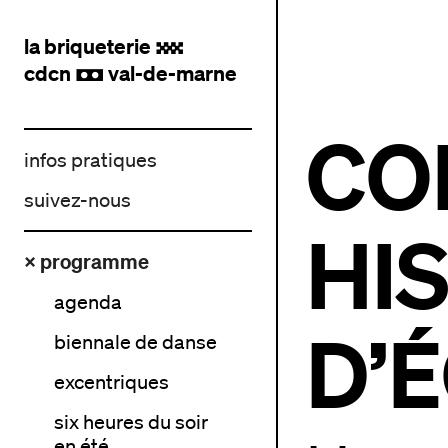
la briqueterie
.
cdcn
val-de-marne
,
CO
infos pratiques
suivez-nous
HI
× programme
agenda
D’
biennale de danse
excentriques
six heures du soir
en été