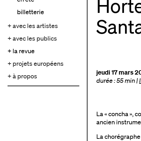
Hort
billetterie
Sant
+ avec les artistes
+ avec les publics
+ la revue
+ projets européens
jeudi 17 mars 
+ à propos
durée : 55 min
|
La « concha », c
ancien instrumen
La chorégraphe