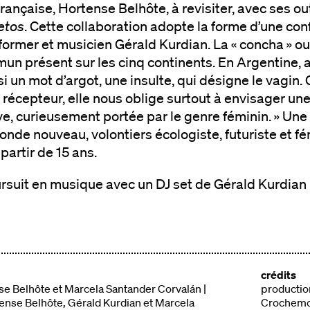
ançaise, Hortense Belhôte, à revisiter, avec ses out
etos
. Cette collaboration adopte la forme d’une co
rformer et musicien Gérald Kurdian. La « concha » ou 
n présent sur les cinq continents. En Argentine, a
si un mot d’argot, une insulte, qui désigne le vagin.
 récepteur, elle nous oblige surtout à envisager une 
ive, curieusement portée par le genre féminin. » Une
de nouveau, volontiers écologiste, futuriste et fém
rtir de 15 ans.
rsuit en musique avec un DJ set de Gérald Kurdian 
crédits
se Belhôte et Marcela Santander Corvalán |
production
tense Belhôte, Gérald Kurdian et Marcela
Crochemor