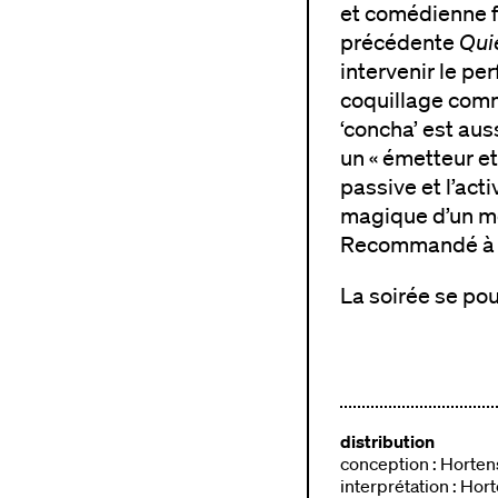
et comédienne fr
précédente
Qui
intervenir le pe
coquillage commu
‘concha’ est aus
un « émetteur et
passive et l’act
magique d’un mon
Recommandé à pa
La soirée se pou
distribution
conception : Horten
interprétation : Hor