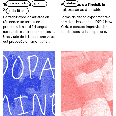
open studio
gratuit
atelier
Teresa Vittucci
Anatomies de l'invisible
Sane Satan
Laboratoires du tactile
+ de 16 ans
Partagez avec les artistes en
Forme de danse expérimentale
résidence un temps de
née dans les années 1970 à New
présentation et d'échanges
York, le contact improvisation
autour de leur création en cours.
est de retour à la briqueterie.
Une visite de la briqueterie vous
est proposée en amont à 18h.