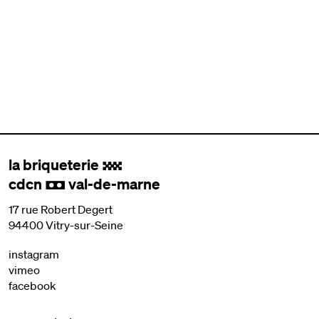
la briqueterie
.
cdcn
val-de-marne
,
17 rue Robert Degert
94400 Vitry-sur-Seine
instagram
vimeo
facebook