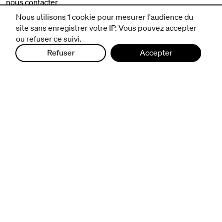
nous contacter
mentions légales et CGV
Nous utilisons 1 cookie pour mesurer l'audience du
politique de protection des données
site sans enregistrer votre IP. Vous pouvez accepter
ou refuser ce suivi.
Refuser
Accepter
infos pratiques
billetterie
nous suivre
excentriques
biennale de danse
du Val-de-Marne