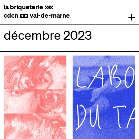
la briqueterie
.
+
cdcn
val-de-marne
,
décembre 2023