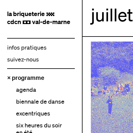
juill
la briqueterie
.
cdcn
val-de-marne
,
infos pratiques
suivez-nous
× programme
agenda
biennale de danse
excentriques
six heures du soir
en été