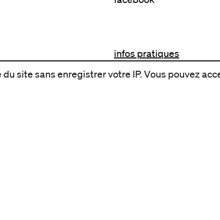
infos pratiques
billetterie
du site sans enregistrer votre IP. Vous pouvez acce
nous suivre
excentriques
biennale de danse
du Val-de-Marne
archives