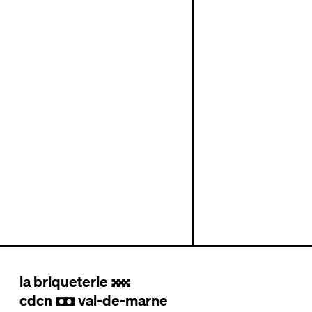
la briqueterie
.
cdcn
val-de-marne
,