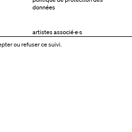
données
artistes associé·e·s
résidences
pter ou refuser ce suivi.
avec les publics
pratiquer ensemble
de l'école à l'université
prendre soin
aller plus loin
à propos