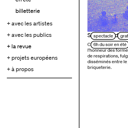
billetterie
+ avec les artistes
+ avec les publics
Six heures du so
spectacle
grat
Cet évènement festif
6h du soir en été
+ la revue
l’honneur des form
de respirations, ful
+ projets européens
disséminés entre le j
briqueterie.
+ à propos