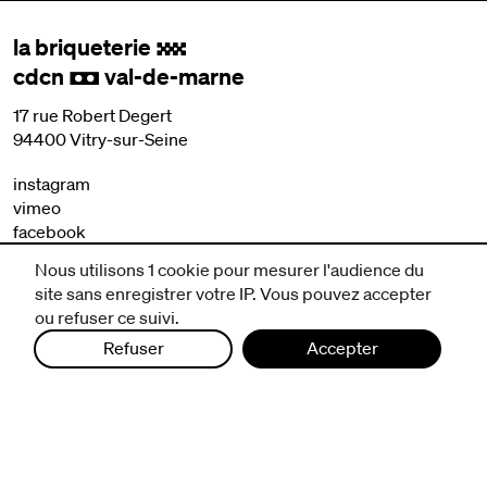
la briqueterie
.
cdcn
val-de-marne
,
17 rue Robert Degert
94400 Vitry-sur-Seine
instagram
vimeo
facebook
Nous utilisons 1 cookie pour mesurer l'audience du
nous contacter
site sans enregistrer votre IP. Vous pouvez accepter
mentions légales et CGV
ou refuser ce suivi.
politique de protection des données
Refuser
Accepter