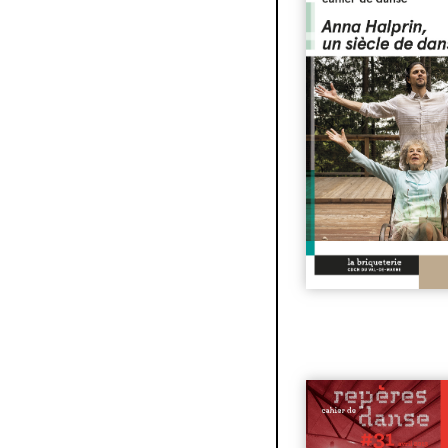
de danse
| 7€
n°31 | En studio - L
lieux et non-lieux
| 