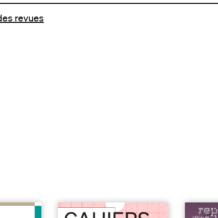
 des revues
 un siècle
#1 Jeux
| 9€
n°33 | Ap