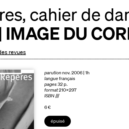
es, cahier de da
 | IMAGE DU CO
 des revues
parution
nov. 2006 | 1h
langue
français
pages
32 p.
format
210x297
ISBN
///
6 €
épuisé