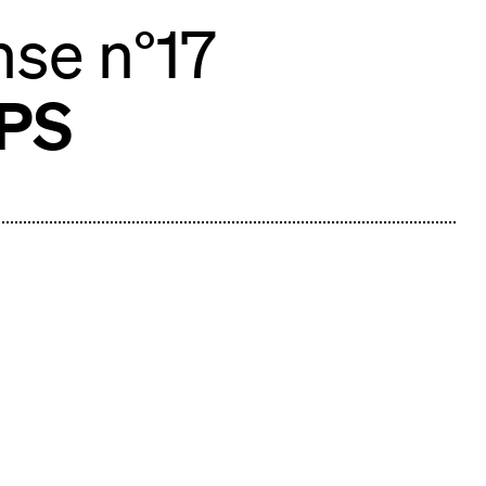
nse n°17
RPS