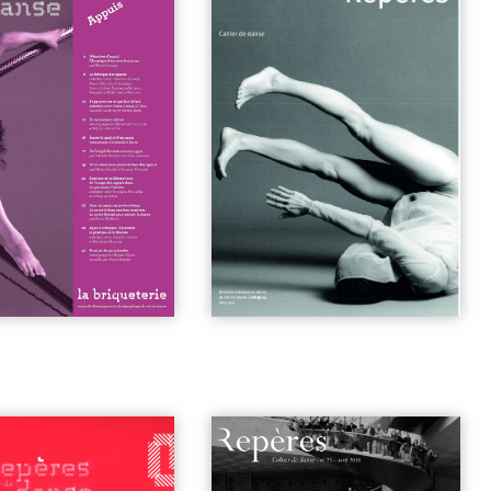
Duncan
| 5€
4
| 25€
n°25 | Mettre en commun
| 6€