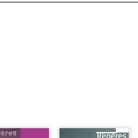
puis
| 6€
n°15 | Danse et presse - Isadora