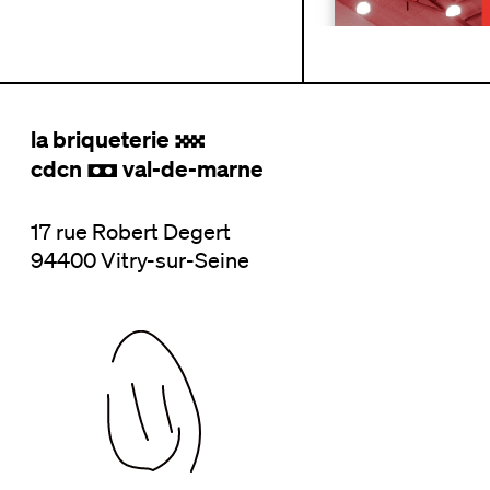
la briqueterie
.
cdcn
val-de-marne
,
17 rue Robert Degert
94400 Vitry-sur-Seine