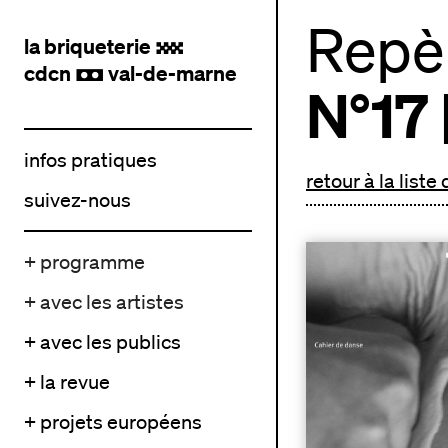
Repèr
la briqueterie
.
cdcn
val-de-marne
,
N°17
infos pratiques
retour à la liste
suivez-nous
+ programme
+ avec les artistes
+ avec les publics
+ la revue
+ projets européens