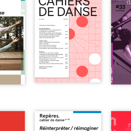
a danse entre
n°47 | Réinterpréter /
coffret #
6€
réimaginer le patrimoine
chorégraphique
| 7€