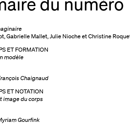
aire du numéro
maginaire
ot, Gabrielle Mallet, Julie Nioche et Christine Roque
PS ET FORMATION
un modèle
François Chaignaud
PS ET NOTATION
t image du corps
Myriam Gourfink