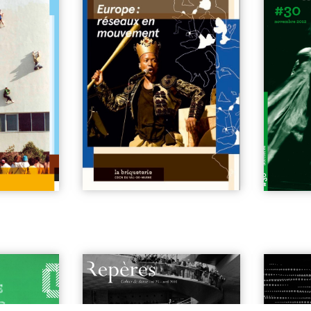
n°25 | Mettre en commun
| 6€
n°12 | Da
africain