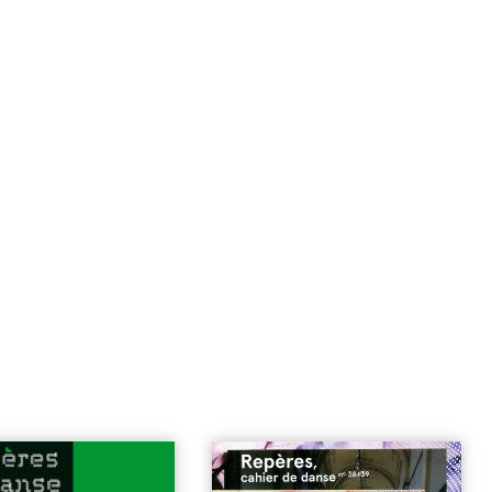
rcières
| 6€
n°38-39 | Danse et/au musée
| 12€