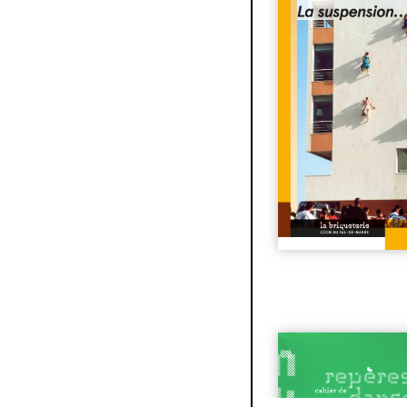
coffret #5
| 35€