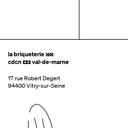
la briqueterie
.
cdcn
val-de-marne
,
17 rue Robert Degert
94400 Vitry-sur-Seine