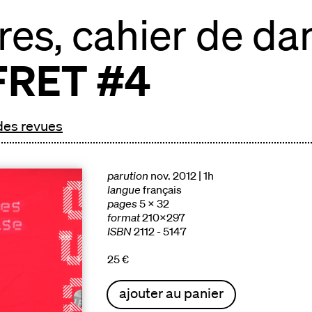
es, cahier de dan
FRET #4
 des revues
parution
nov. 2012 | 1h
langue
français
pages
5 x 32
format
210x297
ISBN
2112 - 5147
25 €
ajouter au panier