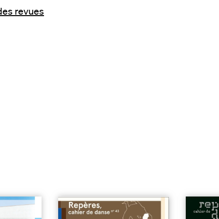
 des revues
...
| 7€
n°43 | Europe : réseaux en
n°30 | So
mouvement
| 7€