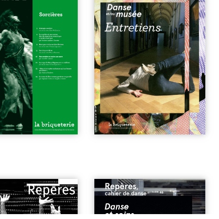
nse baroque, danse
n°46 | Danse et Soins
| 7€
e…
| 5€