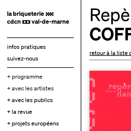
Repèr
la briqueterie
.
cdcn
val-de-marne
,
COF
infos pratiques
retour à la liste
suivez-nous
+ programme
+ avec les artistes
+ avec les publics
+ la revue
+ projets européens