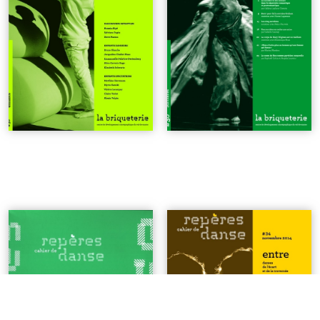
coffret #5
| 35€
n°34 | Entre - Danses de
l'écart et de la traversée
| 6€