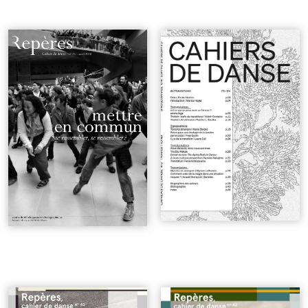
n°25 | Mettre en commun
#0 Transitions
| 0€
| 6€
n°40 | La vidéo-danse à l'ère
n°42 | Ce que la marche fait