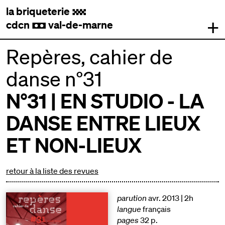
la briqueterie
.
+
cdcn
val-de-marne
,
Repères, cahier de
danse n°31
N°31 | EN STUDIO - LA
DANSE ENTRE LIEUX
ET NON-LIEUX
retour à la liste des revues
parution
avr. 2013 | 2h
langue
français
pages
32 p.