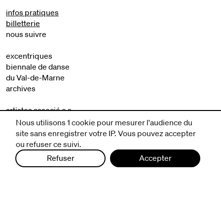
infos pratiques
billetterie
nous suivre
excentriques
biennale de danse
du Val-de-Marne
archives
artistes associé·e·s
résidences
Nous utilisons 1 cookie pour mesurer l'audience du
site sans enregistrer votre IP. Vous pouvez accepter
avec les publics
ou refuser ce suivi.
pratiquer ensemble
Refuser
Accepter
de l'école à l'université
prendre soin
aller plus loin
à propos