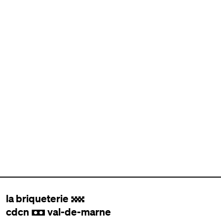
la briqueterie
.
cdcn
val-de-marne
,