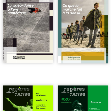
numérique
| 7€
à la danse
| 7€
n°36 | Quels projets pour
n°30 | Sorcières
| 6€
l'enfance dans la danse ?
| 6€