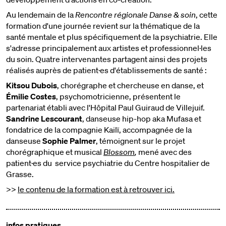
Au lendemain de la
Rencontre régionale Danse & soin
, cette
formation d'une journée revient sur la thématique de la
santé mentale et plus spécifiquement de la psychiatrie. Elle
s'adresse principalement aux artistes et professionnel·les
du soin. Quatre intervenantes partagent ainsi des projets
réalisés auprès de patient·es d'établissements de santé :
Kitsou Dubois
, chorégraphe et chercheuse en danse, et
Émilie Costes
, psychomotricienne, présentent le
partenariat établi avec l'Hôpital Paul Guiraud de Villejuif.
Sandrine Lescourant
, danseuse hip-hop aka Mufasa et
fondatrice de la compagnie Kailï, accompagnée de la
danseuse
Sophie Palmer
, témoignent sur le projet
chorégraphique et musical
Blossom
,
mené avec des
patient·es du service psychiatrie du Centre hospitalier de
Grasse.
>>
le contenu de la formation est à retrouver ici.
infos pratiques