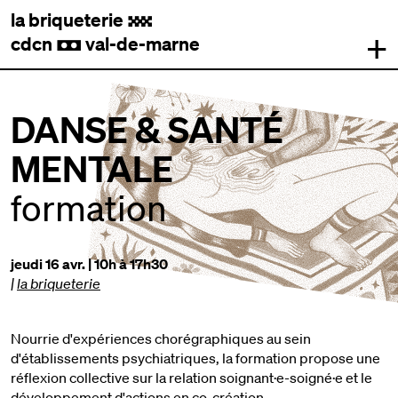
la briqueterie
.
+
cdcn
val-de-marne
,
DANSE & SANTÉ
MENTALE
formation
jeudi 16 avr. | 10h à 17h30
|
la briqueterie
Nourrie d'expériences chorégraphiques au sein
d'établissements psychiatriques, la formation propose une
réflexion collective sur la relation soignant·e-soigné·e et le
développement d'actions en co-création.