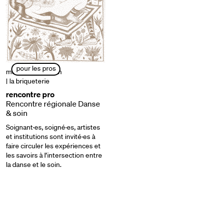
pour les pros
mercredi 15 avr. 7h
| la briqueterie
rencontre pro
Rencontre régionale Danse
& soin
Soignant·es, soigné·es, artistes
et institutions sont invité·es à
faire circuler les expériences et
les savoirs à l’intersection entre
la danse et le soin.