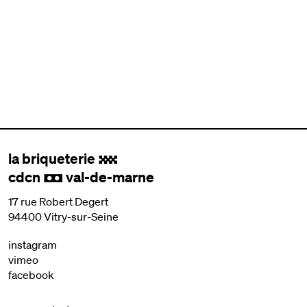
la briqueterie
.
cdcn
val-de-marne
,
17 rue Robert Degert
94400 Vitry-sur-Seine
instagram
vimeo
facebook