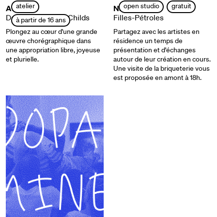
atelier
open studio
gratuit
Ateliers
Nadia Beugré
Dance de Lucinda Childs
Filles-Pétroles
à partir de 16 ans
Plongez au cœur d'une grande
Partagez avec les artistes en
œuvre chorégraphique dans
résidence un temps de
une appropriation libre, joyeuse
présentation et d'échanges
et plurielle.
autour de leur création en cours.
Une visite de la briqueterie vous
est proposée en amont à 18h.