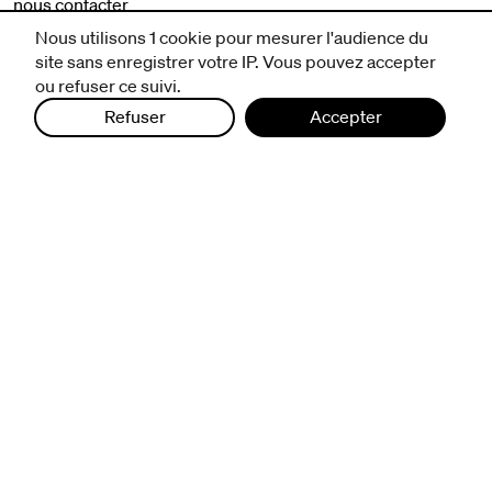
nous contacter
mentions légales et CGV
Nous utilisons 1 cookie pour mesurer l'audience du
politique de protection des données
site sans enregistrer votre IP. Vous pouvez accepter
ou refuser ce suivi.
Refuser
Accepter
infos pratiques
billetterie
nous suivre
excentriques
biennale de danse
du Val-de-Marne