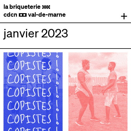
la briqueterie
.
+
cdcn
val-de-marne
,
janvier 2023