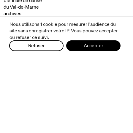
biennale de danse
du Val-de-Marne
archives
Nous utilisons 1 cookie pour mesurer l'audience du
artistes associé·e·s
site sans enregistrer votre IP. Vous pouvez accepter
résidences
ou refuser ce suivi.
Refuser
Accepter
avec les publics
pratiquer ensemble
de l'école à l'université
prendre soin
aller plus loin
à propos