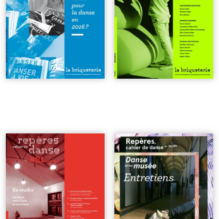
n°31 | En studio - La danse
n°38-39 | Danse et/au
entre lieux et non-lieux
| 6€
musée
| 12€