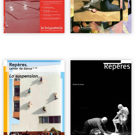
n°44 | La suspension...
| 7€
n°16 | Trois parcours - La
danse et le rire
| 5€