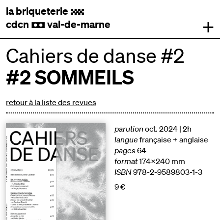
la briqueterie
.
+
cdcn
val-de-marne
,
Cahiers de danse #2
#2 SOMMEILS
retour à la liste des revues
parution
oct. 2024 | 2h
langue
française + anglaise
pages
64
format
174x240 mm
ISBN
978-2-9589803-1-3
9 €