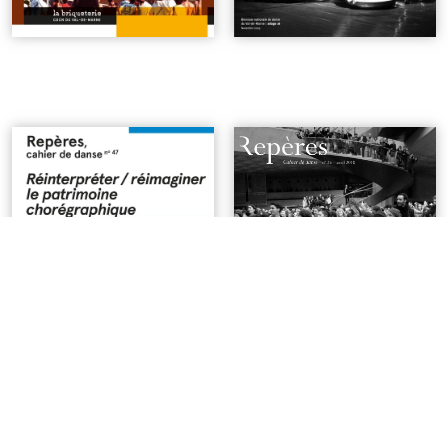
n°47 | Réinterpréter /
n°25 | Mettre en commun
réimaginer le patrimoine
| 6€
chorégraphique
| 7€