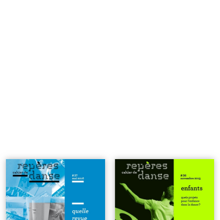
n°37 | Quelle revue pour la
n°36 | Quels projets pour
danse en 2016 ?
| 6€
l'enfance dans la danse ?
| 6€