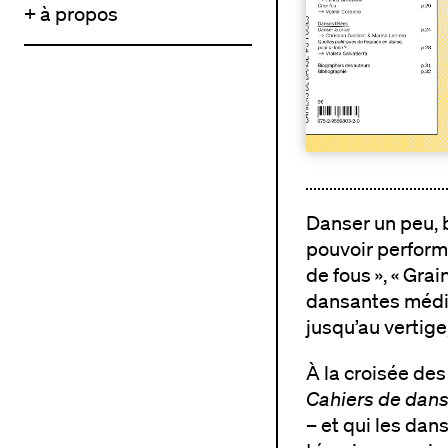
+ à propos
Danser un peu, b
pouvoir performa
de fous », « Gra
dansantes médiév
jusqu’au vertige
À la croisée des
Cahiers de dan
– et qui les dan