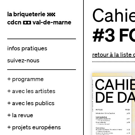
Cahi
la briqueterie
.
cdcn
val-de-marne
,
#3 F
infos pratiques
retour à la liste
suivez-nous
+ programme
+ avec les artistes
+ avec les publics
+ la revue
+ projets européens