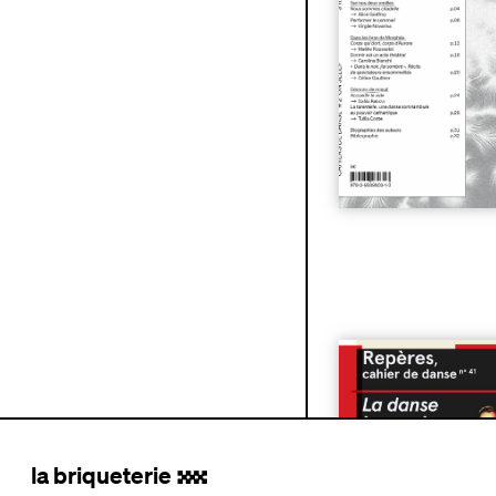
n°41 | La danse jap
France
| 7€
la briqueterie
.