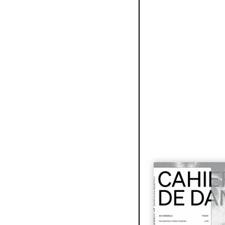
#2 Sommeils
| 9€