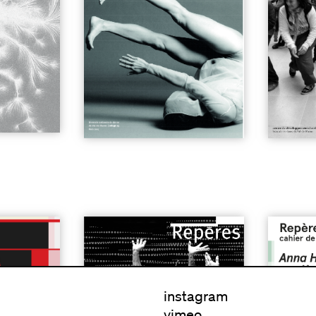
onaise en
n°12 | Danse baroque, danse
n°45 | An
africaine…
| 5€
de dans
instagram
vimeo