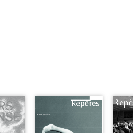
n°15 | Danse et presse - Isadora
n°25 | M
Duncan
| 5€