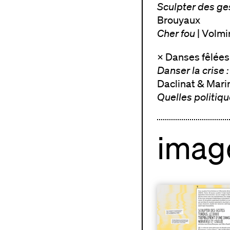
Sculpter des ge
Brouyaux
Cher fou
| Volmi
× Danses fêlées
Danser la crise 
Daclinat & Mari
Quelles politiq
image