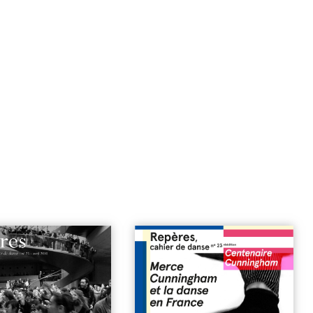
ettre en commun
| 6€
n°23 réédition | Merce
Cunningham et la danse en
France
| 7€