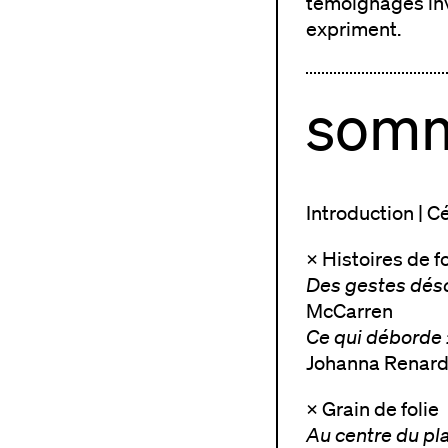
témoignages inv
expriment.
somm
Introduction | C
× Histoires de f
Des gestes dés
McCarren
Ce qui déborde 
Johanna Renar
× Grain de folie
Au centre du pl