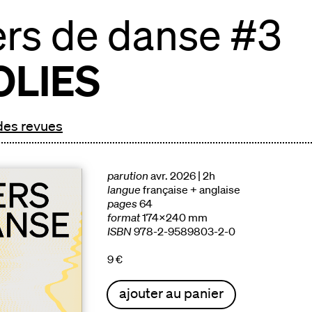
ers de danse #3
OLIES
 des revues
parution
avr. 2026 | 2h
langue
française + anglaise
pages
64
format
174x240 mm
ISBN
978-2-9589803-2-0
9 €
ajouter au panier