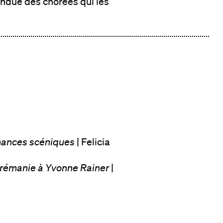
endue des chorées qui les
mances scéniques
| Felicia
horémanie à Yvonne Rainer
|