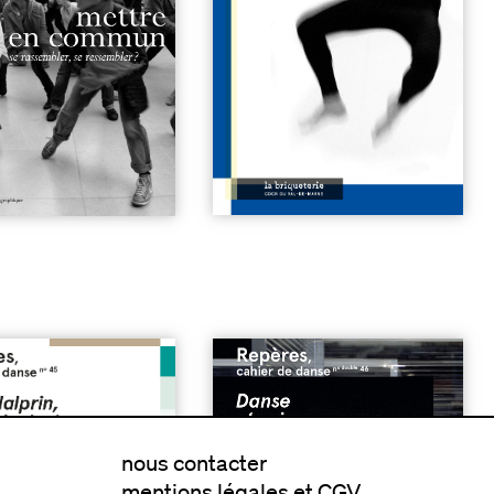
na Halprin, un siècle
n°46 | Danse et Soins
| 7€
e
| 7€
nous contacter
mentions légales et CGV