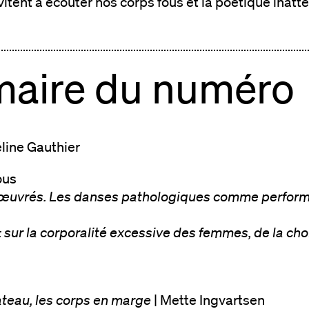
itent à écouter nos corps fous et la poétique inatt
aire du numéro
éline Gauthier
ous
œuvrés. Les danses pathologiques comme perfor
: sur la corporalité excessive des femmes, de la c
d
ateau, les corps en marge
| Mette Ingvartsen