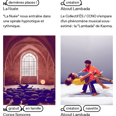
dernières places !
création
Nacera Belaza
Collectif ÈS
La Nuée
About Lambada
"La Nuée" nous entraîne dans
Le Collectif ÈS / CCNO s’empare
une spirale hypnotique et
d’un phénomène musical sous-
rythmique.
estimé : la "Lambada" de Kaoma.
gratuit
en famille
création
navette
Massimo Fusco
Collectif ÈS
Corps Sonores
About Lambada