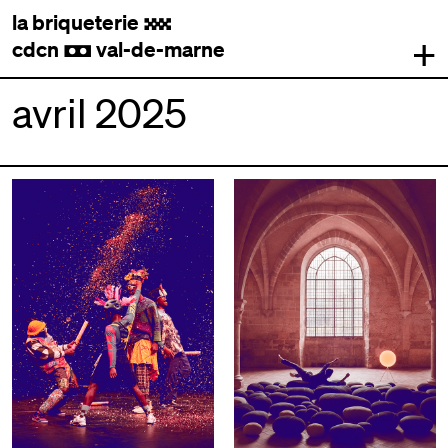
la briqueterie
.
+
cdcn
val-de-marne
,
avril 2025