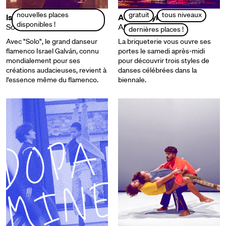
nouvelles places
gratuit
tous niveaux
Israel Galván
Atelier stylé !
disponibles !
Solo
Afro-fusion
dernières places !
Avec "Solo", le grand danseur
La briqueterie vous ouvre ses
flamenco Israel Galván, connu
portes le samedi après-midi
mondialement pour ses
pour découvrir trois styles de
créations audacieuses, revient à
danses célébrées dans la
l’essence même du flamenco.
biennale.