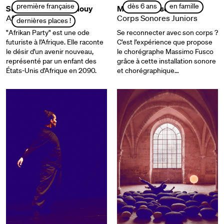
première française
dès 6 ans
en famille
Supa Rich Kids / Oulouy
Massimo Fusco
Afrikan Party
Corps Sonores Juniors
dernières places !
"Afrikan Party" est une ode
Se reconnecter avec son corps ?
futuriste à l’Afrique. Elle raconte
C’est l’expérience que propose
le désir d’un avenir nouveau,
le chorégraphe Massimo Fusco
représenté par un enfant des
grâce à cette installation sonore
États-Unis d’Afrique en 2090.
et chorégraphique…