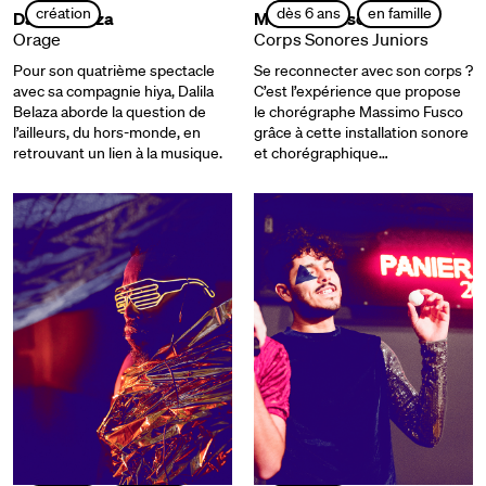
création
dès 6 ans
en famille
Dalila Belaza
Massimo Fusco
Orage
Corps Sonores Juniors
Pour son quatrième spectacle
Se reconnecter avec son corps ?
avec sa compagnie hiya, Dalila
C’est l’expérience que propose
Belaza aborde la question de
le chorégraphe Massimo Fusco
l’ailleurs, du hors-monde, en
grâce à cette installation sonore
retrouvant un lien à la musique.
et chorégraphique…