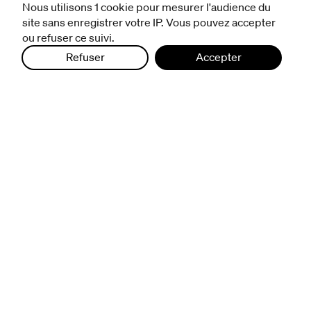
avec les publics
Nous utilisons 1 cookie pour mesurer l'audience du
pratiquer ensemble
site sans enregistrer votre IP. Vous pouvez accepter
de l'école à l'université
ou refuser ce suivi.
prendre soin
Refuser
Accepter
aller plus loin
à propos