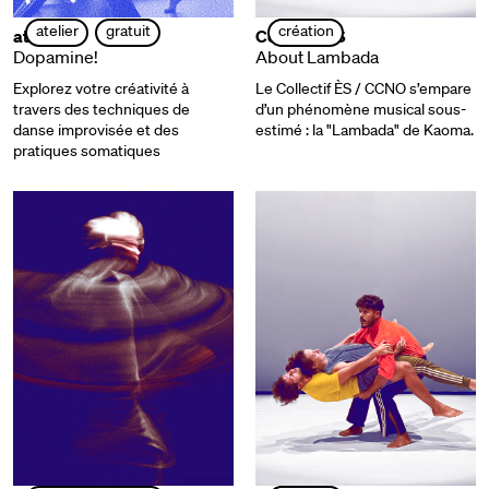
atelier
gratuit
création
atelier
Collectif ÈS
Dopamine!
About Lambada
Explorez votre créativité à
Le Collectif ÈS / CCNO s’empare
travers des techniques de
d’un phénomène musical sous-
danse improvisée et des
estimé : la "Lambada" de Kaoma.
pratiques somatiques