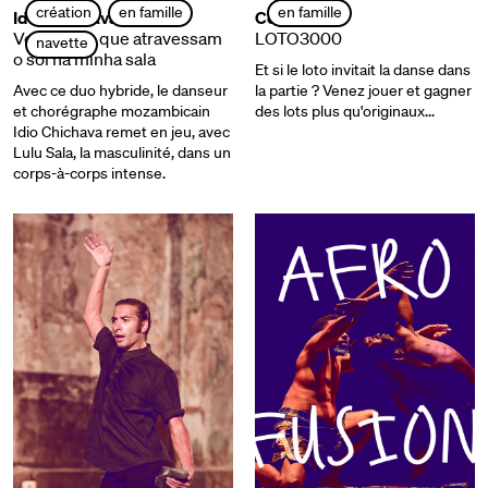
création
en famille
en famille
Idio Chichava
Collectif ÈS
Vejo Anjos que atravessam
LOTO3000
navette
o sol na minha sala
Et si le loto invitait la danse dans
Avec ce duo hybride, le danseur
la partie ? Venez jouer et gagner
et chorégraphe mozambicain
des lots plus qu'originaux...
Idio Chichava remet en jeu, avec
Lulu Sala, la masculinité, dans un
corps-à-corps intense.