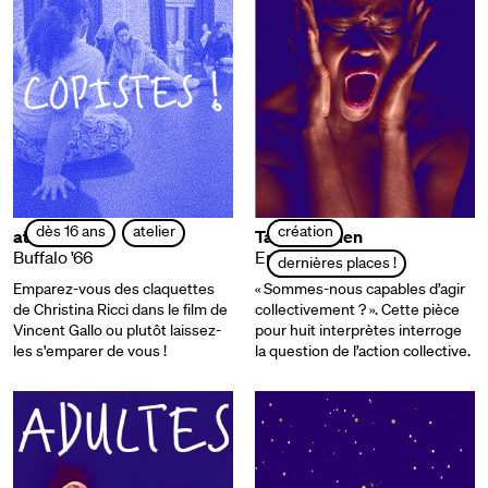
dès 16 ans
atelier
création
ateliers
Tatiana Julien
Buffalo '66
En fanfaaare !
dernières places !
Emparez-vous des claquettes
« Sommes-nous capables d’agir
de Christina Ricci dans le film de
collectivement ? ». Cette pièce
Vincent Gallo ou plutôt laissez-
pour huit interprètes interroge
les s'emparer de vous !
la question de l’action collective.