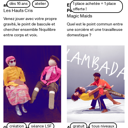
1 place achetée = 1 place
dès 16 ans
atelier
ateliers
Eisa Jocson et Venuri
offerte !
Les Hauts Cris
Perera
Magic Maids
Venez jouer avec votre propre
gravité, le point de bascule et
Quel est le point commun entre
chercher ensemble l'équilibre
une sorcière et une travailleuse
entre corps et voix.
domestique ?
création
séance LSF
gratuit
tous niveaux
Gaëlle Bourges
Atelier stylé !