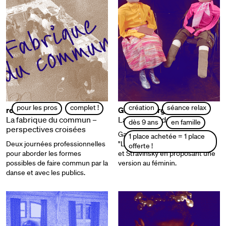
pour les pros
complet !
création
séance relax
rencontre pro
Gaëlle Bourges
La fabrique du commun –
La petite soldate
dès 9 ans
en famille
perspectives croisées
Gaëlle Bourges réinvente
1 place achetée = 1 place
Deux journées professionnelles
"L’Histoire du soldat" de Ramuz
offerte !
pour aborder les formes
et Stravinsky en proposant une
possibles de faire commun par la
version au féminin.
danse et avec les publics.