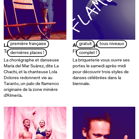
première française
gratuit
tous niveaux
La Chachi
Atelier stylé !
Taranto Aleatorio
Flamenco
dernières places !
complet !
La chorégraphe et danseuse
La briqueterie vous ouvre ses
María del Mar Suárez, dite La
portes le samedi après-midi
Chachi, et la chanteuse Lola
pour découvrir trois styles de
Dolores redonnent vie au
danses célébrées dans la
Taranto, un palo de flamenco
biennale.
originaire de la zone minière
d’Almería.