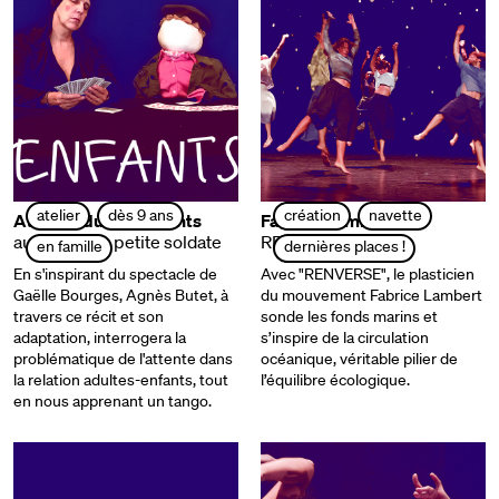
atelier
dès 9 ans
création
navette
Atelier adultes-enfants
Fabrice Lambert
autour de La petite soldate
RENVERSE
en famille
dernières places !
En s'inspirant du spectacle de
Avec "RENVERSE", le plasticien
Gaëlle Bourges, Agnès Butet, à
du mouvement Fabrice Lambert
travers ce récit et son
sonde les fonds marins et
adaptation, interrogera la
s’inspire de la circulation
problématique de l'attente dans
océanique, véritable pilier de
la relation adultes-enfants, tout
l’équilibre écologique.
en nous apprenant un tango.