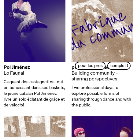
pour les pros
complet !
Pol Jiménez
professional meeting
Lo Faunal
Building community –
sharing perspectives
Claquant des castagnettes tout
en bondissant dans ses baskets,
Two professional days to
le jeune catalan Pol Jiménez
explore possible forms of
livre un solo éclatant de grâce et
sharing through dance and with
de vélocité.
the public.