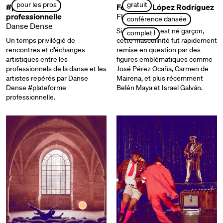
pour les pros
gratuit
#plateforme
Fernando López Rodríguez
professionnelle
Flamenco queer
conférence dansée
Danse Dense
Si le flamenco est né garçon,
complet !
Un temps privilégié de
cette masculinité fut rapidement
rencontres et d’échanges
remise en question par des
artistiques entre les
figures emblématiques comme
professionnels de la danse et les
José Pérez Ocaña, Carmen de
artistes repérés par Danse
Mairena, et plus récemment
Dense #plateforme
Belén Maya et Israel Galván.
professionnelle.