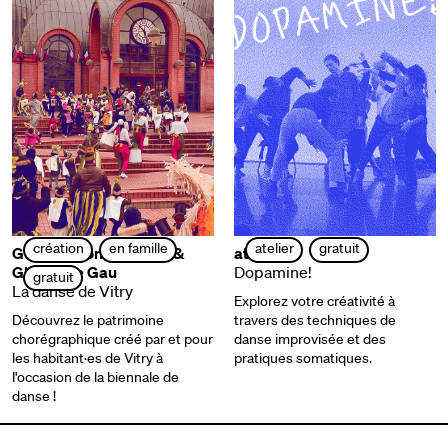
création
en famille
atelier
gratuit
Guillem Mont de Palol &
atelier
Ghyslaine Gau
Dopamine!
gratuit
La danse de Vitry
Explorez votre créativité à
Découvrez le patrimoine
travers des techniques de
chorégraphique créé par et pour
danse improvisée et des
les habitant·es de Vitry à
pratiques somatiques.
l'occasion de la biennale de
danse !