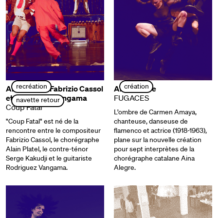
recréation
création
Alain Platel, Fabrizio Cassol
Aina Alegre
et Rodriguez Vangama
FUGACES
navette retour
Coup Fatal
L’ombre de Carmen Amaya,
"Coup Fatal" est né de la
chanteuse, danseuse de
rencontre entre le compositeur
flamenco et actrice (1918-1963),
Fabrizio Cassol, le chorégraphe
plane sur la nouvelle création
Alain Platel, le contre-ténor
pour sept interprètes de la
Serge Kakudji et le guitariste
chorégraphe catalane Aina
Rodriguez Vangama.
Alegre.