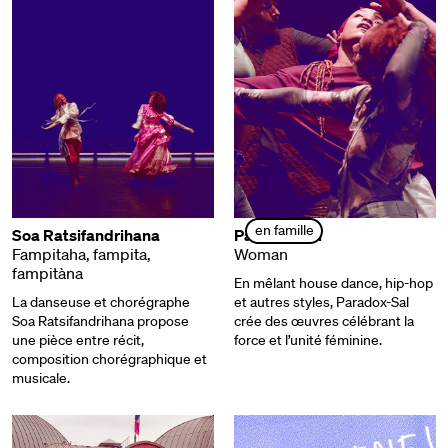
en famille
Soa Ratsifandrihana
Paradox-Sal
Fampitaha, fampita,
Woman
fampitàna
En mêlant house dance, hip-hop
La danseuse et chorégraphe
et autres styles, Paradox-Sal
Soa Ratsifandrihana propose
crée des œuvres célébrant la
une pièce entre récit,
force et l’unité féminine.
composition chorégraphique et
musicale.