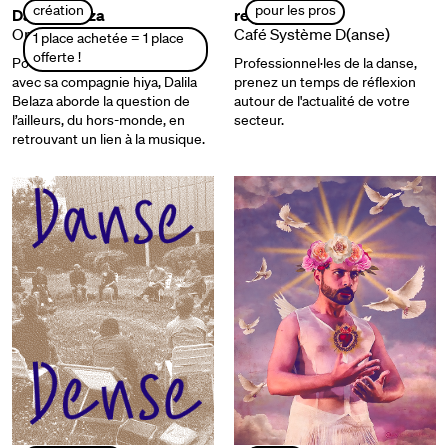
création
pour les pros
Dalila Belaza
rencontre pro
Orage
Café Système D(anse)
1 place achetée = 1 place
offerte !
Pour son quatrième spectacle
Professionnel·les de la danse,
avec sa compagnie hiya, Dalila
prenez un temps de réflexion
Belaza aborde la question de
autour de l'actualité de votre
l’ailleurs, du hors-monde, en
secteur.
retrouvant un lien à la musique.