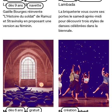
La petite soldate
Lambada
dès 9 ans
navette
Gaëlle Bourges réinvente
La briqueterie vous ouvre ses
"L’Histoire du soldat" de Ramuz
portes le samedi après-midi
et Stravinsky en proposant une
pour découvrir trois styles de
version au féminin.
danses célébrées dans la
biennale.
dès 6 ans
gratuit
création
Massimo Fusco
Fabrice Lambert