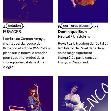
création
dernières places !
Aina Alegre
François Chaignaud et
FUGACES
Dominique Brun
Récital / Un Boléro
L’ombre de Carmen Amaya,
chanteuse, danseuse de
Revisitez la tradition du récital et
flamenco et actrice (1918-1963),
le "Boléro" de Ravel dans deux
plane sur la nouvelle création
solos magnifiquement
pour sept interprètes de la
interprétés par le danseur
chorégraphe catalane Aina
François Chaignaud.
Alegre.