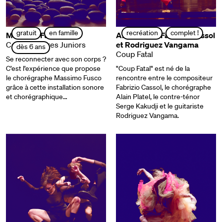
gratuit
en famille
recréation
complet !
Massimo Fusco
Alain Platel, Fabrizio Cassol
Corps Sonores Juniors
et Rodriguez Vangama
dès 6 ans
Coup Fatal
Se reconnecter avec son corps ?
C’est l’expérience que propose
"Coup Fatal" est né de la
le chorégraphe Massimo Fusco
rencontre entre le compositeur
grâce à cette installation sonore
Fabrizio Cassol, le chorégraphe
et chorégraphique…
Alain Platel, le contre-ténor
Serge Kakudji et le guitariste
Rodriguez Vangama.