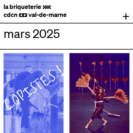
la briqueterie
.
+
cdcn
val-de-marne
,
mars 2025