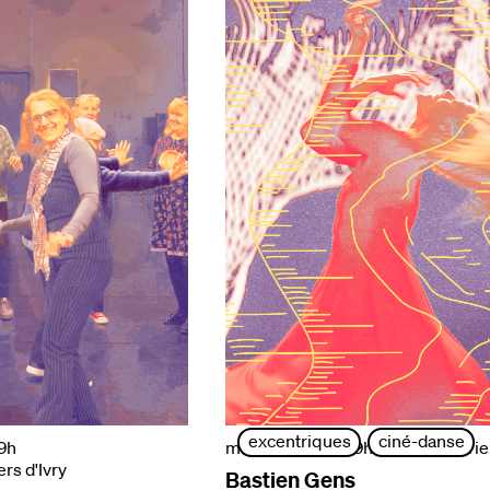
excentriques
ciné-danse
19h
mardi 29 sept. | 19h
| la briqueterie
ers d'Ivry
Bastien Gens