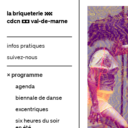
la briqueterie
.
cdcn
val-de-marne
,
infos pratiques
suivez-nous
× programme
agenda
biennale de danse
excentriques
six heures du soir
en été