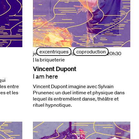
excentriques
coproduction
jeudi 01 et vendredi 02 oct. 2026 | 20h30
| la briqueterie
Vincent Dupont
I am here
qui
bles entre
Vincent Dupont imagine avec Sylvain
res et les
Prunenec un duel intime et physique dans
lequel ils entremêlent danse, théâtre et
rituel hypnotique.