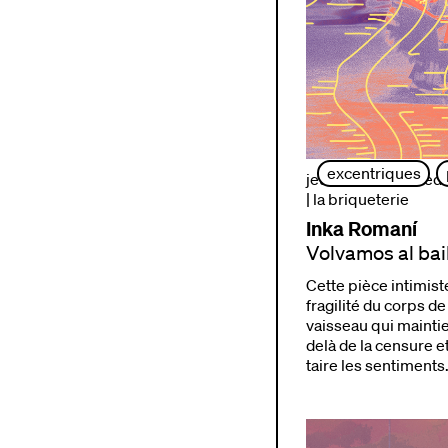
excentriques
jeudi 24 et vendredi
| la briqueterie
Inka Romaní
Volvamos al bai
Cette pièce intimist
fragilité du corps d
vaisseau qui maintien
delà de la censure et
taire les sentiments