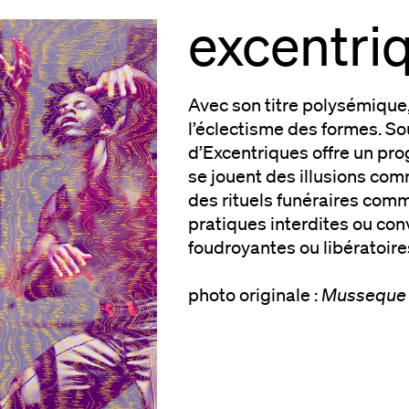
excentri
Avec son titre polysémique, 
l’éclectisme des formes. So
d’Excentriques offre un pr
se jouent des illusions com
des rituels funéraires com
pratiques interdites ou co
foudroyantes ou libératoire
photo originale :
Musseque