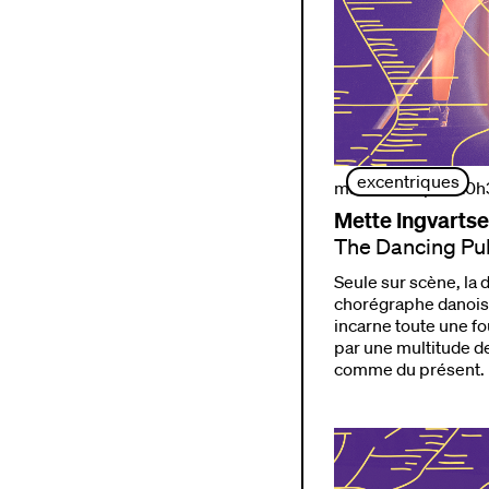
excentriques
mardi 29 sept. | 20
Mette Ingvarts
The Dancing Pu
Seule sur scène, la 
chorégraphe danois
incarne toute une 
par une multitude d
comme du présent.