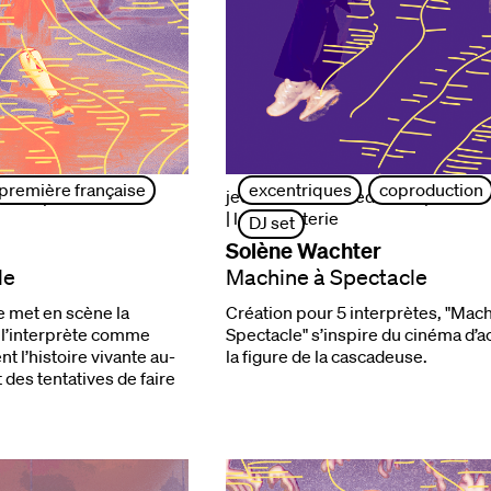
première française
excentriques
coproduction
 25 sept. 2026 | 19h
jeudi 24 et vendredi 25 sept. 2026
| la briqueterie
DJ set
Solène Wachter
le
Machine à Spectacle
e met en scène la
Création pour 5 interprètes, "Mach
e l’interprète comme
Spectacle" s’inspire du cinéma d’ac
t l’histoire vivante au-
la figure de la cascadeuse.
 des tentatives de faire
.