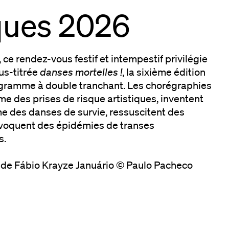
ques 2026
ce rendez-vous festif et intempestif privilégie
us-titrée
danses mortelles !
, la sixième édition
ogramme à double tranchant. Les chorégraphies
me des prises de risque artistiques, inventent
me des danses de survie, ressuscitent des
nvoquent des épidémies de transes
s.
de Fábio Krayze Januário © Paulo Pacheco