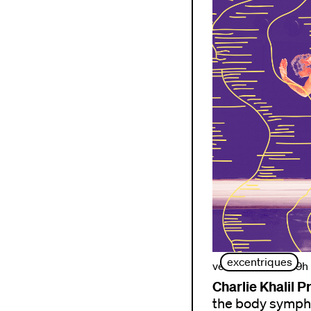
excentriques
vendredi 2 oct. | 19h
Charlie Khalil P
the body symph