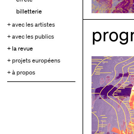
billetterie
+ avec les artistes
prog
+ avec les publics
+ la revue
+ projets européens
+ à propos