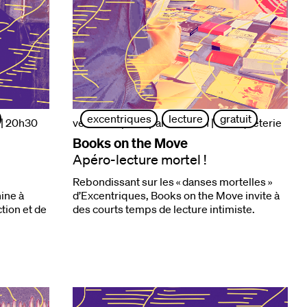
excentriques
lecture
gratuit
 | 20h30
ven. 25 sept. | à partir de 18h
| la briqueterie
Books on the Move
Apéro-lecture mortel !
Rebondissant sur les « danses mortelles »
ine à
d’Excentriques, Books on the Move invite à
tion et de
des courts temps de lecture intimiste.