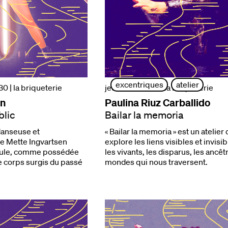
excentriques
atelier
h30
| la briqueterie
jeudi 1 oct. | 19h
| la briqueterie
en
Paulina Riuz Carballido
blic
Bailar la memoria
danseuse et
« Bailar la memoria » est un atelier 
e Mette Ingvartsen
explore les liens visibles et invisi
foule, comme possédée
les vivants, les disparus, les ancêt
e corps surgis du passé
mondes qui nous traversent.